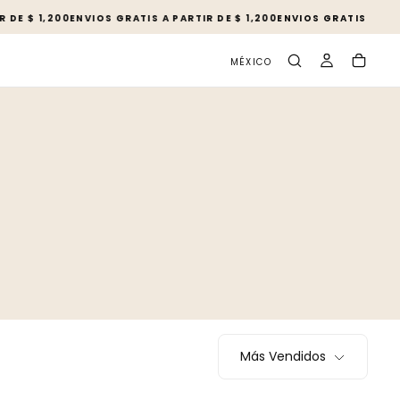
 DE $ 1,200
ENVIOS GRATIS A PARTIR DE $ 1,200
ENVIOS GRATIS A PART
MÉXICO
Más Vendidos