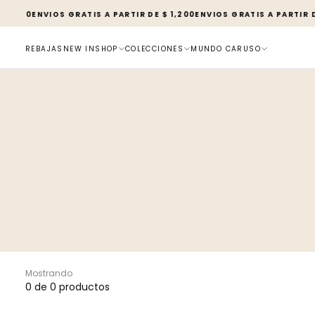
SALTAR
 1,200
ENVIOS GRATIS A PARTIR DE $ 1,200
ENVIOS GRATIS A PARTIR D
AL
CONTENIDO
REBAJAS
NEW IN
SHOP
COLECCIONES
MUNDO CARUSO
Mostrando
0 de 0 productos