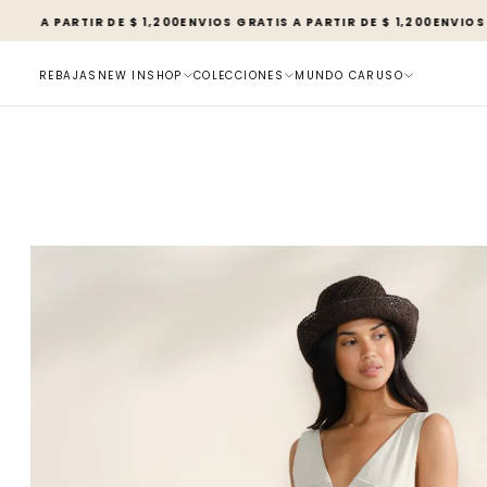
SALTAR
 PARTIR DE $ 1,200
ENVIOS GRATIS A PARTIR DE $ 1,200
ENVIOS GRATIS
AL
CONTENIDO
REBAJAS
NEW IN
SHOP
COLECCIONES
MUNDO CARUSO