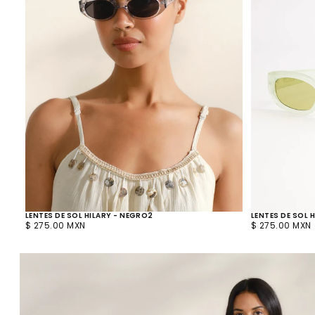
LENTES DE SOL HILARY - NEGRO2
LENTES DE SOL H
PRECIO
PRECIO
$ 275.00 MXN
$ 275.00 MXN
REGULAR
REGULAR