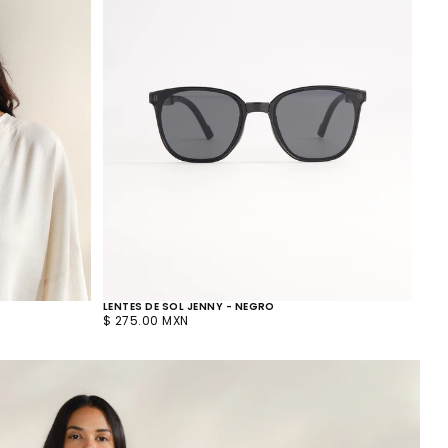
LENTES DE SOL JENNY - NEGRO
LEN
PRECIO
PRE
$ 275.00 MXN
$ 2
REGULAR
REG